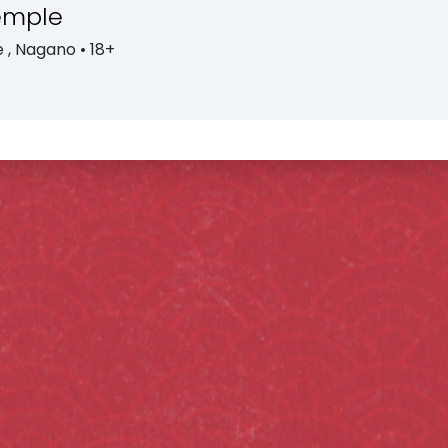
emple
e
, Nagano
• 18+